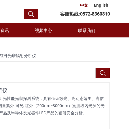
中文
|
English
客服热线:0572-8360810
闻资讯
视频中心
联系我们
可见-红外光谱辐射分析仪
析仪
组光性能光谱探测系统，具有低杂散光、高动态范围、高信
测量紫外-可见-红外（200nm~3000nm）宽波段内光源的光
产品及半导体发光器件LED产品的辐射安全分析。