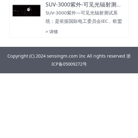
SUV-3000紫外-可见光辐射测试系统
毒、杀菌环境中的紫外线辐照强度、
人体光生物安全进行便捷、精确测
SUV-3000紫外—可见光辐射测试系
量；并对有效的杀菌、消毒时间、安
统；是依据国际电工委员会IEC、欧盟
全防护给出指导；是新冠肺炎消毒紫
EN等标准化组织关于紫外杀菌、消
> 详情
外线产品应用现场检测的最佳解决方
毒，以及民用产品，对UVA、UVB及
案。
UVC紫外辐射的要求而专门设计的检
测设备；通过配备紫外光学积分球或
Copyright (C) 2024 sensingm.com Inc All rights reserved
浙
光学测试腔，实现实验室级的紫外辐
ICP备05009272号
射参数的测试；同时满足IEC62471灯
与灯系统的光生物安全测试要求。